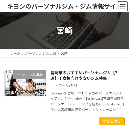
コ
ナ
キヨシのパーソナルジム・ジム情報サイト
ン
ビ
テ
ゲ
ン
ー
ツ
シ
宮崎
へ
ョ
ス
ン
キ
に
ッ
移
ホーム
パーソナルジム比較
宮崎
プ
動
宮崎市のおすすめパーソナルジム【7
パーソナルジム比較
選】！女性向けや安いジム特集
2023年4月16日
[st-kaiwa2]宮崎市でおすすめのパーソナルジム
ってどこ？[/st-kaiwa2] [st-kaiwa3]宮崎市周辺で
パーソナルトレーニングを始めたい[/st-kaiwa3]
今回は宮崎市周辺でパーソナルトレーニン […]
続きを読む