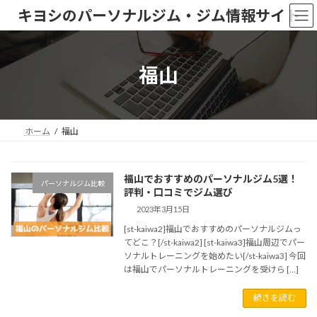
コ
ナ
キヨシのパーソナルジム・ジム情報サイト
ン
ビ
テ
ゲ
ン
ー
ツ
シ
福山
へ
ョ
ス
ン
キ
に
ッ
移
ホーム
福山
プ
動
福山でおすすめのパーソナルジム5選！
パーソナルジム比較
評判・口コミでジム選び
2023年3月15日
[st-kaiwa2]福山でおすすめのパーソナルジムっ
てどこ？[/st-kaiwa2] [st-kaiwa3]福山周辺でパー
ソナルトレーニングを始めたい[/st-kaiwa3] 今回
は福山でパーソナルトレーニングを受けら […]
続きを読む