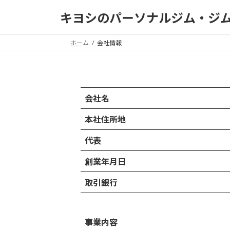
コ
ナ
キヨシのパーソナルジム・ジ
ン
ビ
テ
ゲ
ン
ー
ホーム
会社情報
ツ
シ
へ
ョ
ス
ン
キ
に
会社名
ッ
移
プ
動
本社住所地
代表
創業年月日
取引銀行
事業内容