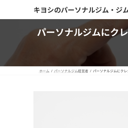
コ
ナ
キヨシのパーソナルジム・ジ
ン
ビ
テ
ゲ
ン
ー
パーソナルジムにク
ツ
シ
へ
ョ
ス
ン
キ
に
ッ
移
プ
動
ホーム
パーソナルジム経営者
パーソナルジムにクレ