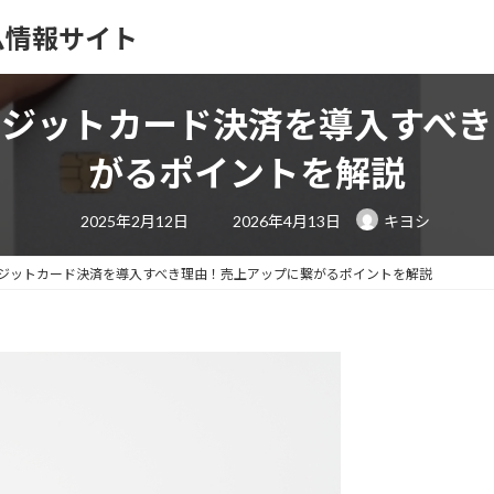
ム情報サイト
レジットカード決済を導入すべき
がるポイントを解説
最
2025年2月12日
2026年4月13日
キヨシ
終
更
新
日
ジットカード決済を導入すべき理由！売上アップに繋がるポイントを解説
時
: