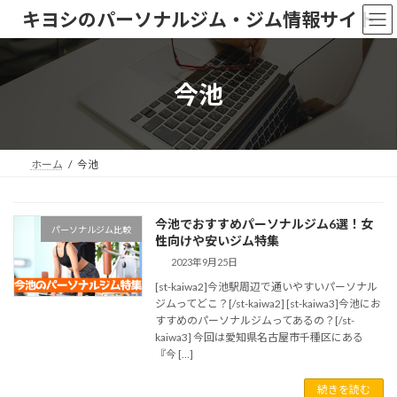
コ
ナ
キヨシのパーソナルジム・ジム情報サイト
ン
ビ
テ
ゲ
ン
ー
ツ
シ
今池
へ
ョ
ス
ン
キ
に
ッ
移
ホーム
今池
プ
動
今池でおすすめパーソナルジム6選！女
パーソナルジム比較
性向けや安いジム特集
2023年9月25日
[st-kaiwa2]今池駅周辺で通いやすいパーソナル
ジムってどこ？[/st-kaiwa2] [st-kaiwa3]今池にお
すすめのパーソナルジムってあるの？[/st-
kaiwa3] 今回は愛知県名古屋市千種区にある
『今 […]
続きを読む