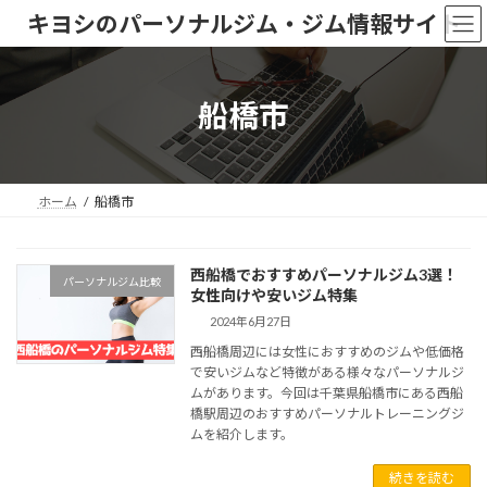
コ
ナ
キヨシのパーソナルジム・ジム情報サイト
ン
ビ
テ
ゲ
ン
ー
ツ
シ
船橋市
へ
ョ
ス
ン
キ
に
ッ
移
ホーム
船橋市
プ
動
西船橋でおすすめパーソナルジム3選！
パーソナルジム比較
女性向けや安いジム特集
2024年6月27日
西船橋周辺には女性におすすめのジムや低価格
で安いジムなど特徴がある様々なパーソナルジ
ムがあります。今回は千葉県船橋市にある西船
橋駅周辺のおすすめパーソナルトレーニングジ
ムを紹介します。
続きを読む