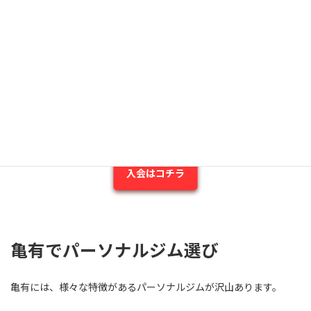
な店舗でトレーニングをする事が出来ます。
ウェアに着替えたり、シューズを履き替える必要がなく
手ぶらで気楽に利用出来る
ことも魅力の1つです。
月額2,980円(税込3,278円)
でトレーニング出来るだけで
なく、『
セルフエステ・セルフ脱毛
』を利用出来ます。
入会から退会までアプリで完結するので手軽に始められ
ます。
入会はコチラ
亀有でパーソナルジム選び
亀有には、様々な特徴があるパーソナルジムが沢山あります。