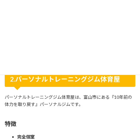
アクセス
〒930-0966 富山県富山市石金１丁目９
所在地
−１２
営業時
9時〜23時
間
2.パーソナルトレーニングジム体育屋
パーソナルトレーニングジム体育屋は、富山市にある『10年前の
体力を取り戻す』パーソナルジムです。
特徴
完全個室