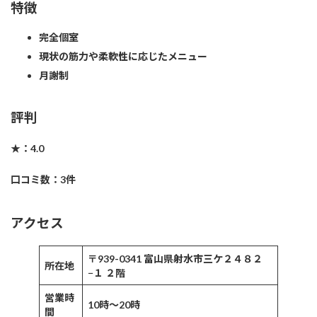
特徴
完全個室
現状の筋力や柔軟性に応じたメニュー
月謝制
評判
★：4.0
口コミ数：3件
アクセス
〒939-0341 富山県射水市三ケ２４８２
所在地
−１ ２階
営業時
10時〜20時
間