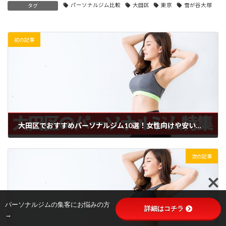
パーソナルジム比較
大田区
東京
雪が谷大塚
タグ
前の記事
大田区でおすすめパーソナルジム10選！女性向けや安いジム特集
2024年5月11日
次の記事
パーソナルジムの集客にお悩みの方
詳細はコチラ
→