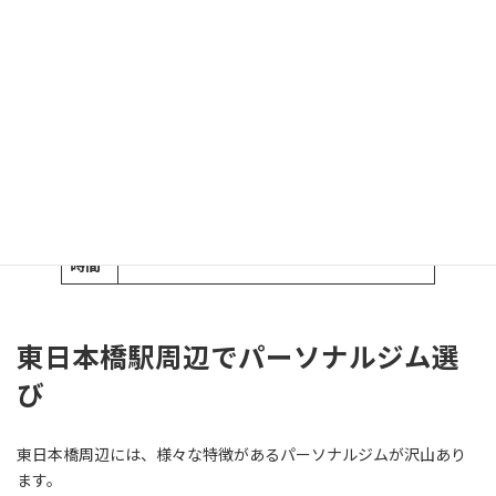
平日はセミパーソナルも受けられる
トレーニング後にストレッチでメンテナンスを受けられる
アクセス
所在
〒103-0003 東京都中央区日本橋横山町６
地
−１７ 杉本ビル 4F
営業
11時〜22時
時間
東日本橋駅周辺でパーソナルジム選
び
東日本橋周辺には、様々な特徴があるパーソナルジムが沢山あり
ます。