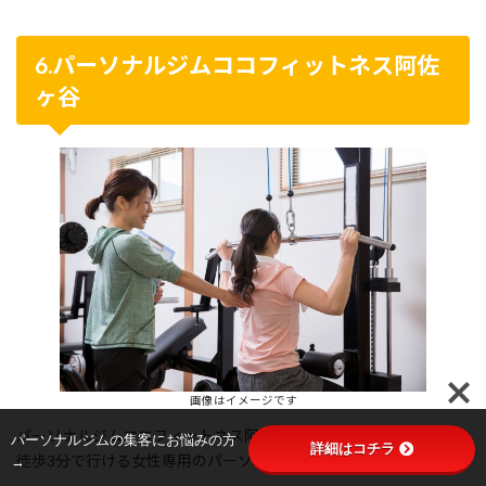
6.パーソナルジムココフィットネス阿佐
ヶ谷
画像はイメージです
パーソナルジムココフィットネス阿佐ヶ谷は、南阿佐ケ谷駅から
パーソナルジムの集客にお悩みの方
詳細はコチラ
徒歩3分で行ける女性専用のパーソナルトレーニングジムです。
→