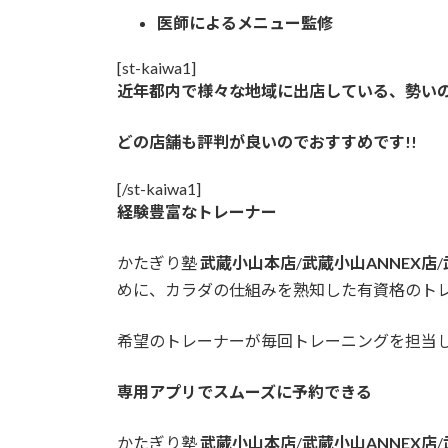
医師によるメニュー監修
[st-kaiwa1]
近年都内で様々な地域に出店している、勢いの
どの店舗も評判が良いのでおすすめです!!
[/st-kaiwa1]
経験豊富なトレーナー
かたぎり塾
武蔵小山本店
/
武蔵小山ANNEX店
/
めに、カラダの仕組みを熟知した有資格のト
希望のトレーナーが毎回トレーニングを担当
専用アプリでスムーズに予約できる
かたぎり塾
武蔵小山本店
/
武蔵小山ANNEX店
/