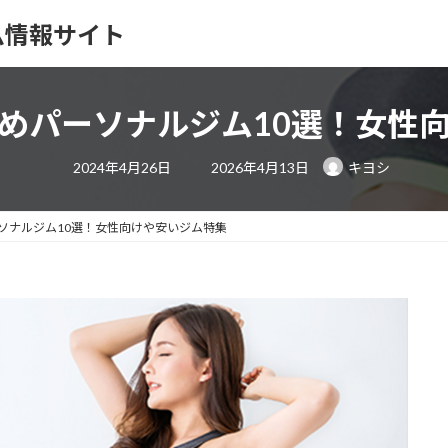
ム情報サイト
めパーソナルジム10選！女性
最
2024年4月26日
2026年4月13日
キヨシ
終
更
新
日
ソナルジム10選！女性向けや安いジム特集
時
: