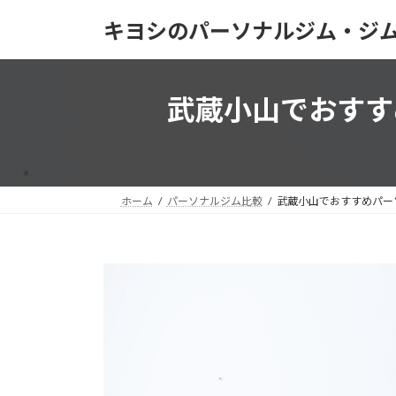
コ
ナ
キヨシのパーソナルジム・ジ
ン
ビ
テ
ゲ
ン
ー
ツ
シ
武蔵小山でおすす
へ
ョ
ス
ン
キ
に
ッ
移
プ
動
ホーム
パーソナルジム比較
武蔵小山でおすすめパー