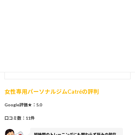
初心者でも安心な1回30分のトレーニングと経験豊富な女性トレー
ナーが一人ひとりに寄り添ってサポートしてくれるパーソナルジ
ムです。
特徴
料金プラン
その他・オプション
女性トレーナーとマンツーマントレーニング
入会金０、都度払いもOKの通いやすい価格プラン
1回30分ですきま時間に通える
女性専用パーソナルジムCatréの評判
Google評価★：5.0
口コミ数：11件
短時間のトレーニングにも関わらず悩みの部位