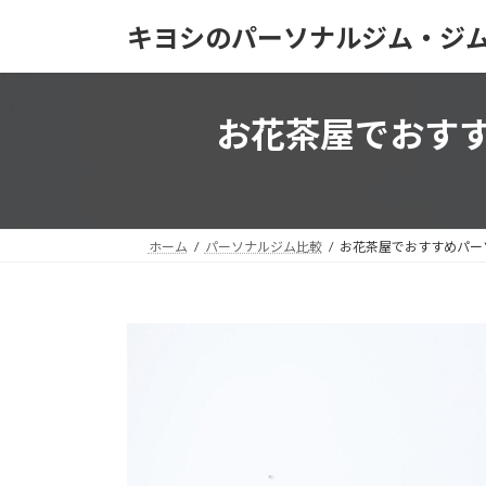
コ
ナ
キヨシのパーソナルジム・ジ
ン
ビ
テ
ゲ
ン
ー
ツ
シ
お花茶屋でおす
へ
ョ
ス
ン
キ
に
ッ
移
プ
動
ホーム
パーソナルジム比較
お花茶屋でおすすめパー