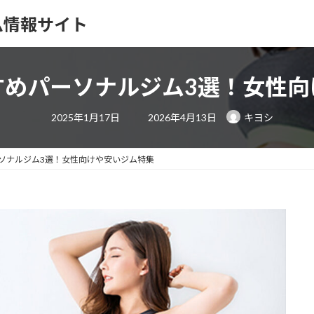
ム情報サイト
すめパーソナルジム3選！女性向
最
2025年1月17日
2026年4月13日
キヨシ
終
更
新
日
ソナルジム3選！女性向けや安いジム特集
時
: