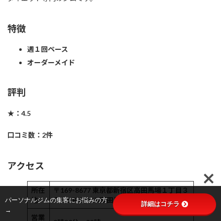
特徴
週１回ペース
オーダーメイド
評判
★：4.5
口コミ数：2件
アクセス
所在
〒169-8677 東京都新宿区高田馬場１丁目３
パーソナルジムの集客にお悩みの方
地
５−３ BIGBOX高田馬場 4F
詳細はコチラ
→
営業