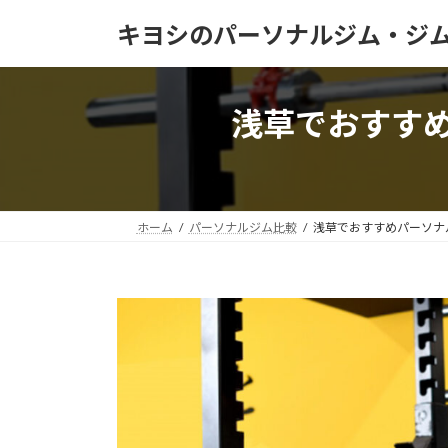
コ
ナ
キヨシのパーソナルジム・ジ
ン
ビ
テ
ゲ
ン
ー
ツ
シ
浅草でおすす
へ
ョ
ス
ン
キ
に
ッ
移
プ
動
ホーム
パーソナルジム比較
浅草でおすすめパーソナ