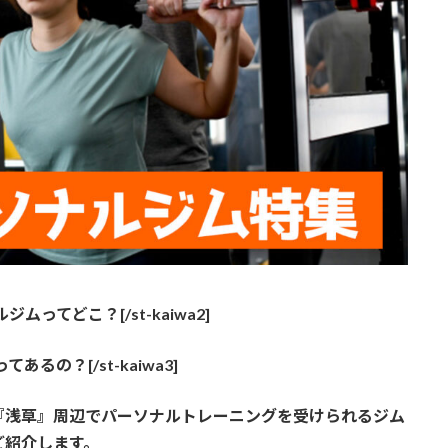
ムってどこ？[/st-kaiwa2]
あるの？[/st-kaiwa3]
『浅草』周辺
でパーソナルトレーニングを受けられるジム
ご紹介します。