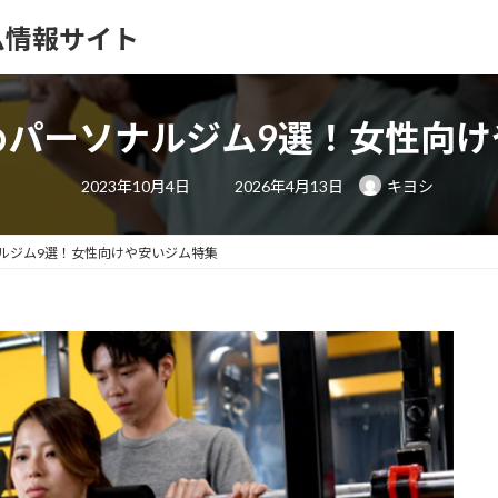
ム情報サイト
めパーソナルジム9選！女性向け
最
2023年10月4日
2026年4月13日
キヨシ
終
更
新
日
ルジム9選！女性向けや安いジム特集
時
: