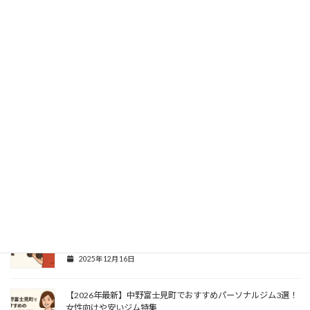
説します
ントを解説
南柏のパーソナルジム5選！女性向けジム特集【2026年最新】
2026年4月10日
パーソナルジムで食事指導は必要？ダイエットと食事の関
【2026年最新】新日本橋でおすすめパーソナルジム2選！女性
パーソナルジムはどのくらい通うと痩せる？期間と頻度の
向けや安いジム特集
係を解説します
ポイントを解説
2025年12月22日
【2026年最新】覚王山でおすすめパーソナルジム7選！女性向
けや安いジム特集
2025年12月19日
【2026年最新】赤羽岩淵でおすすめパーソナルジム9選！女性
向けや安いジム特集
2025年12月16日
【2026年最新】中野富士見町でおすすめパーソナルジム3選！
女性向けや安いジム特集