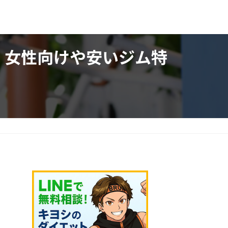
選！女性向けや安いジム特