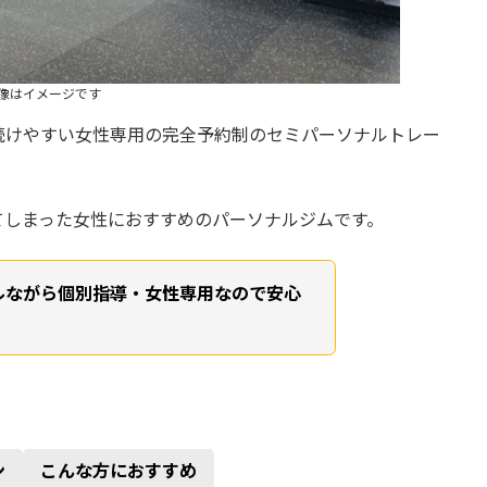
像はイメージです
続けやすい女性専用の完全予約制のセミパーソナルトレー
てしまった女性におすすめのパーソナルジムです。
ルながら個別指導・女性専用なので安心
ン
こんな方におすすめ