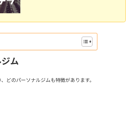
ルジム
り、どのパーソナルジムも特徴があります。