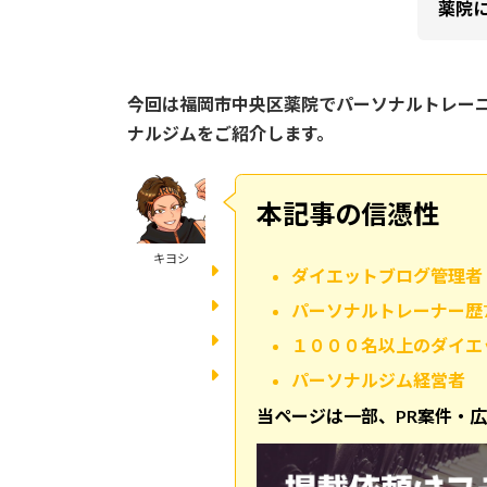
薬院
今回は福岡市中央区薬院でパーソナルトレー
ナルジムをご紹介します。
本記事の信憑性
キヨシ
ダイエットブログ管理者
パーソナルトレーナー歴
１０００名以上のダイエ
パーソナルジム経営者
当ページは一部、PR案件・