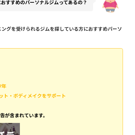
におすすめのパーソナルジムってあるの？
ニングを受けられるジムを探している方におすすめパーソ
7年
ット・ボディメイクをサポート
広告が含まれています。