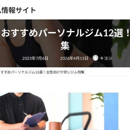
ム情報サイト
でおすすめパーソナルジム12
集
最
2023年7月6日
2026年4月13日
キヨシ
終
更
新
日
おすすめパーソナルジム12選！女性向けや安いジム特集
時
: